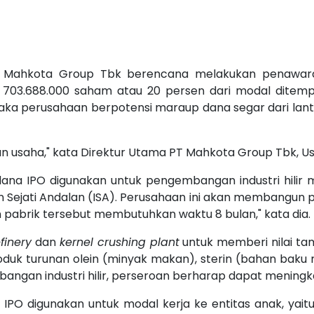
PT Mahkota Group Tbk berencana melakukan penaw
 703.688.000 saham atau 20 persen dari modal ditemp
 perusahaan berpotensi maraup dana segar dari lantai 
usaha," kata Direktur Utama PT Mahkota Group Tbk, Usli,
na IPO digunakan untuk pengembangan industri hilir me
tan Sejati Andalan (ISA). Perusahaan ini akan membangun 
 pabrik tersebut membutuhkan waktu 8 bulan," kata dia.
efinery
dan
kernel crushing plant
untuk memberi nilai t
duk turunan olein (minyak makan), sterin (bahan baku 
ngan industri hilir, perseroan berharap dapat meningka
IPO digunakan untuk modal kerja ke entitas anak, yaitu 