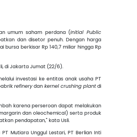
aran umum saham perdana (
Initial Public
atkan dan disetor penuh. Dengan harga
bursa berkisar Rp 140,7 miliar hingga Rp
 di Jakarta Jumat (22/6).
lalui investasi ke entitas anak usaha PT
pabrik
refinery
dan
kernel crushing plant
di
ambah karena perseroan dapat melakukan
margarin dan oleochemical) serta produk
tkan pendapatan," kata Usli.
PT Mutiara Unggul Lestari, PT Berlian Inti