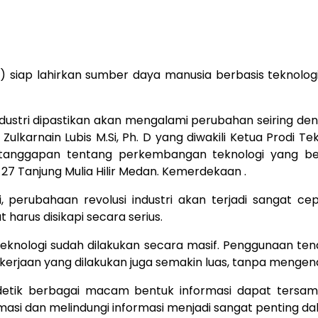
 siap lahirkan sumber daya manusia berbasis teknologi
ndustri dipastikan akan mengalami perubahan seiring den
 Zulkarnain Lubis M.Si, Ph. D yang diwakili Ketua Prodi 
 tanggapan tentang perkembangan teknologi yang b
27 Tanjung Mulia Hilir Medan. Kemerdekaan .
 perubahaan revolusi industri akan terjadi sangat c
arus disikapi secara serius.
teknologi sudah dilakukan secara masif. Penggunaan t
ekerjaan yang dilakukan juga semakin luas, tanpa mengen
n detik berbagai macam bentuk informasi dapat tersam
asi dan melindungi informasi menjadi sangat penting da