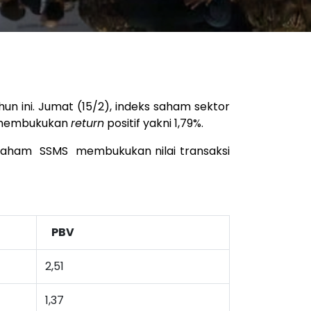
un ini. Jumat (15/2), indeks saham sektor
ih membukukan
return
positif yakni 1,79%.
, saham
SSMS
membukukan nilai transaksi
PBV
2,51
1,37