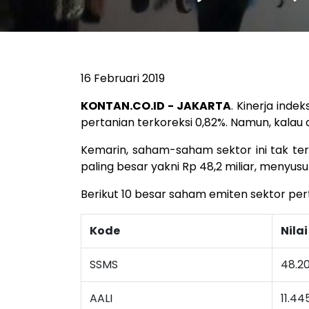
16 Februari 2019
KONTAN.CO.ID - JAKARTA
. Kinerja ind
pertanian terkoreksi 0,82%. Namun, kalau
Kemarin, saham-saham sektor ini tak ter
paling besar yakni Rp 48,2 miliar, menyu
Berikut 10 besar saham emiten sektor perta
Kode
Nila
SSMS
48.20
AALI
11.44