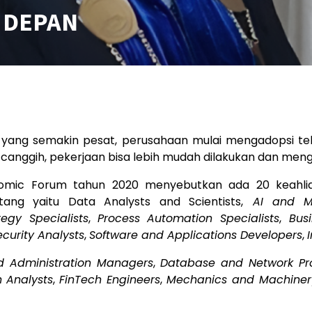
 DEPAN
yang semakin pesat, perusahaan mulai mengadopsi tekno
 canggih, pekerjaan bisa lebih mudah dilakukan dan me
conomic Forum tahun 2020 menyebutkan ada 20 keahl
ang yaitu Data Analysts and Scientists,
AI and Mac
egy Specialists
,
Process Automation Specialists
,
Busi
ecurity Analysts
,
Software and Applications Developers
,
d Administration Managers
,
Database and Network Pro
 Analysts
,
FinTech Engineers
,
Mechanics and Machinery
.